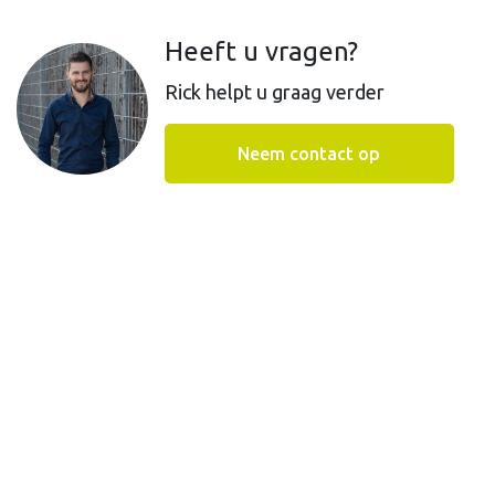
meldingen module verzamelt Qur+ een enorme
Heeft u vragen?
hoeveelheid data.
Rick helpt u graag verder
Bij Quadrance beseffen wij ons dat dit zeer waardevolle
data is. Niet alleen voor onszelf en onze klanten maar
Neem contact op
eigenlijk voor de hele sector. Daarom hebben wij met
behulp van de data uit Qur+ de kostenmonitor opgesteld.
De kostenmonitor geeft op hoofdlijn inzicht in de kosten
voor zowel het jaarlijks- als
meerjaren onderhoud
en
kan daardoor als een soort van benchmark worden
gebruikt. Het geeft u inzicht in de kosten van het
structurele onderhoud.
Benieuwd wat uw gebouwen mogen kosten? Probeer de
kostenmonitor en kom erachter!