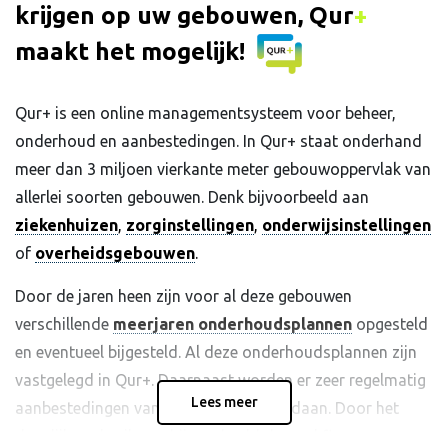
krijgen op uw gebouwen, Qur
+
maakt het mogelijk!
Qur+ is een online managementsysteem voor beheer,
onderhoud en aanbestedingen. In Qur+ staat onderhand
meer dan 3 miljoen vierkante meter gebouwoppervlak van
allerlei soorten gebouwen. Denk bijvoorbeeld aan
ziekenhuizen
,
zorginstellingen
,
onderwijsinstellingen
of
overheidsgebouwen
.
Door de jaren heen zijn voor al deze gebouwen
verschillende
meerjaren onderhoudsplannen
opgesteld
en eventueel bijgesteld. Al deze onderhoudsplannen zijn
vastgelegd in Qur+. Daarnaast worden er zeer regelmatig
Lees meer
aanbestedingen vanuit het systeem gedaan. Door het
dagelijks gebruik van bijvoorbeeld de workflow en